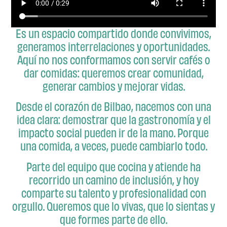
Es un espacio compartido donde convivimos,
generamos interrelaciones y oportunidades.
Aquí no nos conformamos con servir cafés o
dar comidas: queremos crear comunidad,
generar cambios y mejorar vidas.
Desde el corazón de Bilbao, nacemos con una
idea clara: demostrar que la gastronomía y el
impacto social pueden ir de la mano. Porque
una comida, a veces, puede cambiarlo todo.
Parte del equipo que cocina y atiende ha
recorrido un camino de inclusión, y hoy
comparte su talento y profesionalidad con
orgullo. Queremos que lo vivas, que lo sientas y
que formes parte de ello.