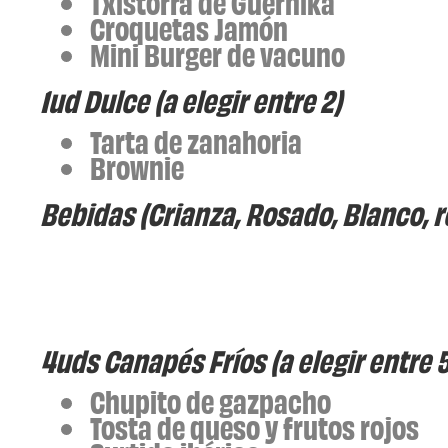
Txistorra de Guernika
Croquetas Jamón
Mini Burger de vacuno
1ud Dulce (a elegir entre 2)
Tarta de zanahoria
Brownie
Bebidas (Crianza, Rosado, Blanco, r
4uds Canapés Fríos (a elegir entre 5
Chupito de gazpacho
Tosta de queso y frutos rojos