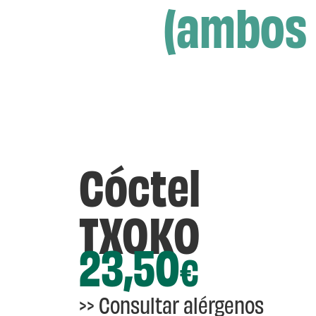
(ambos 
Cóctel
TXOKO
23,50
€
>>
Consultar alérgenos