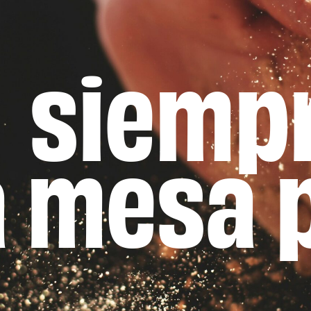
siemp
 mesa p