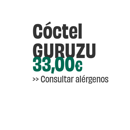
Cóctel
GURUZU
33,00
€
>>
Consultar alérgenos