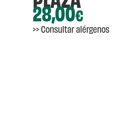
PLAZA
28,00
€
>>
Consultar alérgenos