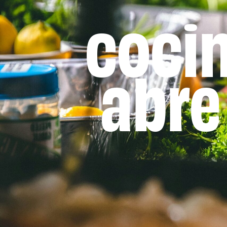
coci
abre