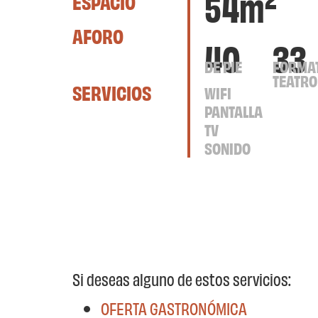
54m
ESPACIO
AFORO
40
33
DE PIE
FORMA
TEATRO
SERVICIOS
WIFI
PANTALLA
TV
SONIDO
Si deseas alguno de estos servicios:
OFERTA GASTRONÓMICA