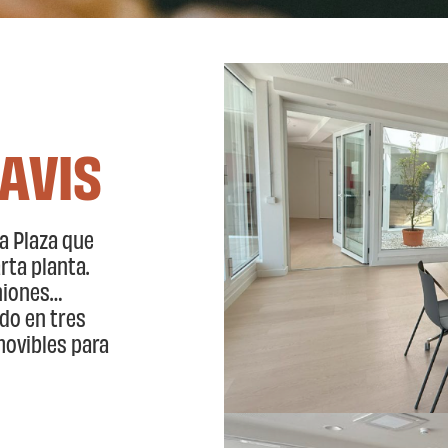
AVIS
a Plaza que
rta planta.
niones…
ido en tres
ovibles para