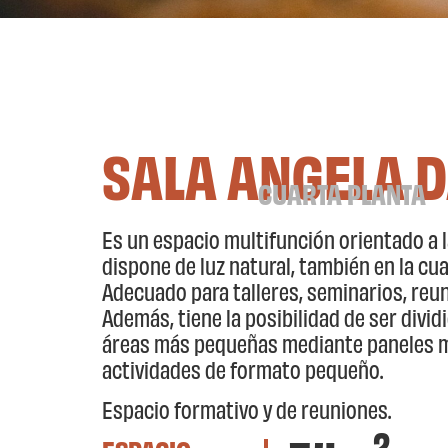
SALA ANGELA D
CUARTA PLANTA
Es un espacio multifunción orientado a l
dispone de luz natural, también en la cua
Adecuado para talleres, seminarios, reu
Además, tiene la posibilidad de ser divid
áreas más pequeñas mediante paneles m
actividades de formato pequeño.
Espacio formativo y de reuniones.
2