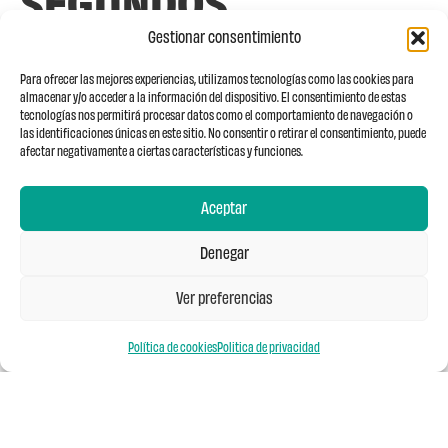
SEGUNDOS
Gestionar consentimiento
Cachopo de ternera con patata
Para ofrecer las mejores experiencias, utilizamos tecnologías como las cookies para
frita y pimientos de Gernika
almacenar y/o acceder a la información del dispositivo. El consentimiento de estas
tecnologías nos permitirá procesar datos como el comportamiento de navegación o
Corvina al horno sobre crema de ajo
las identificaciones únicas en este sitio. No consentir o retirar el consentimiento, puede
asado y patata confitada
afectar negativamente a ciertas características y funciones.
Revuelto de bacalao con cebolla
Aceptar
caramelizada, pimientos rojos y pil
pil
Denegar
Pimientos del piquillo rellenos de
Ver preferencias
verduras en su salsa con cebolla
crujiente
Política de cookies
Politica de privacidad
POSTRES