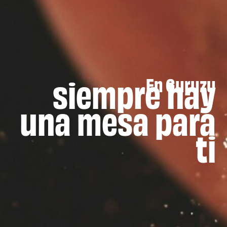
siempre hay
En Guruzu
una mesa para
ti