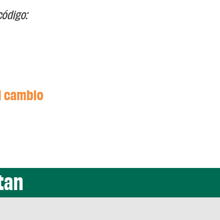
código:
el cambio
tan