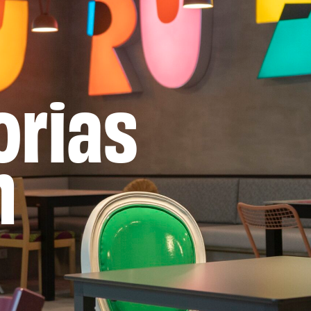
orias
n