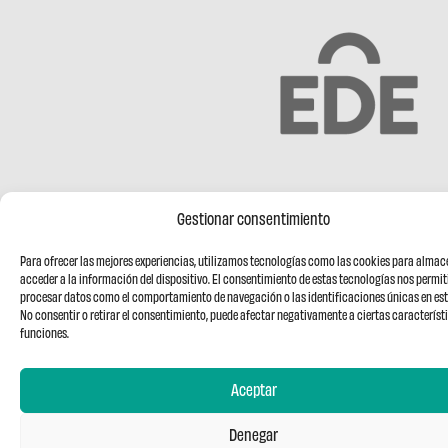
Politica de privacidad
Gestionar consentimiento
Política de cookies
Para ofrecer las mejores experiencias, utilizamos tecnologías como las cookies para almac
acceder a la información del dispositivo. El consentimiento de estas tecnologías nos permit
© 2026 GURUZU
procesar datos como el comportamiento de navegación o las identificaciones únicas en este
No consentir o retirar el consentimiento, puede afectar negativamente a ciertas característ
funciones.
Aceptar
Denegar