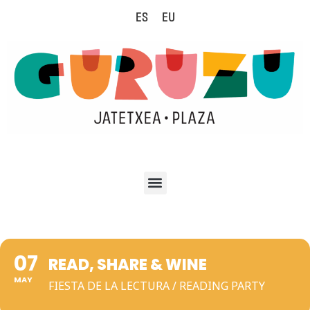
ES
EU
07
READ, SHARE & WINE
MAY
FIESTA DE LA LECTURA / READING PARTY