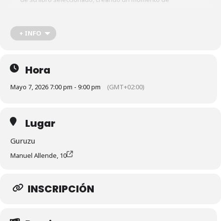
concentración y placer personal.
Intercambio y Conversación:
Se abre un espacio para
+ INFO
compartir impresiones, sensaciones y reflexiones sobre lo
leído, fomentando el diálogo, la escucha activa y el sentido de
comunidad.
Hora
Mayo 7, 2026 7:00 pm - 9:00 pm
(GMT+02:00)
Lugar
Guruzu
Manuel Allende, 10
INSCRIPCIÓN